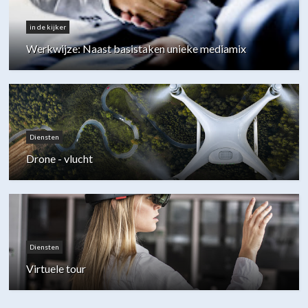
in de kijker
Werkwijze: Naast basistaken unieke mediamix
Diensten
Drone - vlucht
Diensten
Virtuele tour