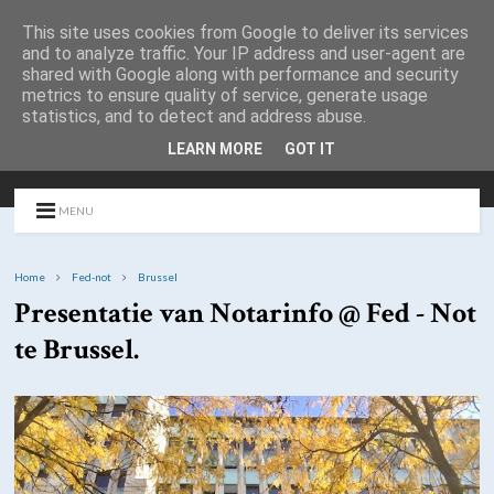
This site uses cookies from Google to deliver its services
and to analyze traffic. Your IP address and user-agent are
shared with Google along with performance and security
metrics to ensure quality of service, generate usage
statistics, and to detect and address abuse.
LEARN MORE
GOT IT
MENU
Home
Fed-not
Brussel
Presentatie van Notarinfo @ Fed - Not
te Brussel.